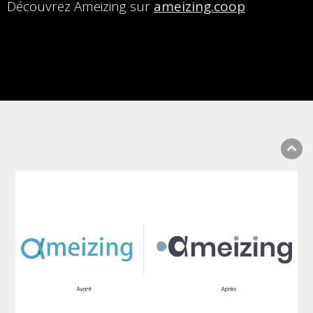
Découvrez Ameizing sur
ameizing.coop